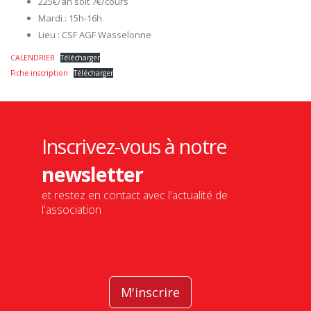
225€/an soit 7€/cours
Mardi : 15h-16h
Lieu : CSF AGF Wasselonne
CALENDRIER
Télécharger
Fiche inscription
Télécharger
Inscrivez-vous à notre
newsletter
et restez en contact avec l'actualité de
l'association
M'inscrire