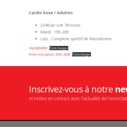
Cardio boxe / Adultes
224€/an soit 7€/cours
Mardi : 19h-20h
Lieu : Complexe sportif de Wasselonne
CALENDRIER
Télécharger
Fiche inscription 2025-2026
Télécharger
Inscrivez-vous à notre
ne
et restez en contact avec l'actualité de l'associat