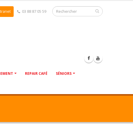
tranet
03 88 87 05 59
NEMENT
REPAIR CAFÉ
SÉNIORS