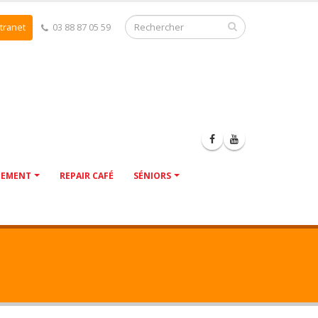
tranet
03 88 87 05 59
NEMENT
REPAIR CAFÉ
SÉNIORS