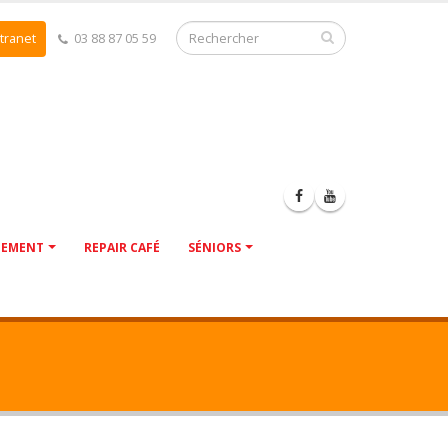
tranet
03 88 87 05 59
NEMENT
REPAIR CAFÉ
SÉNIORS